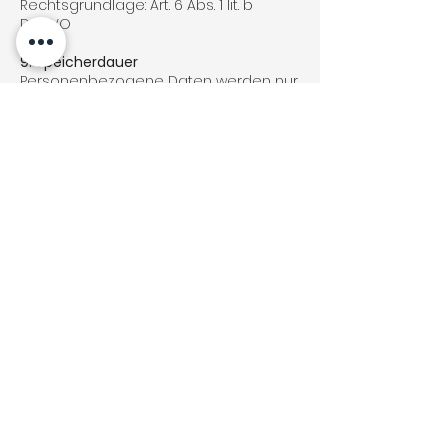
Rechtsgrundlage: Art. 6 Abs. 1 lit. b
DSGVO
9. Speicherdauer
Personenbezogene Daten werden nur
so lange gespeichert, wie dies zur
Erfüllung der jeweiligen Zwecke
erforderlich ist oder gesetzliche
Aufbewahrungsfristen bestehen.
10. Ihre Rechte
Sie haben das Recht auf:
Auskunft (Art. 15 DSGVO)
Berichtigung (Art. 16 DSGVO)
Löschung (Art. 17 DSGVO)
Einschränkung der Verarbeitung (Art. 18
DSGVO)
Datenübertragbarkeit (Art. 20 DSGVO)
Widerspruch (Art. 21 DSGVO)
Zudem haben Sie das Recht, sich bei
einer Datenschutzaufsichtsbehörde
zu beschweren.